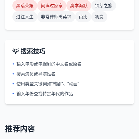
黑暗荣耀
间谍过家家
奥本海默
铃芽之旅
过往人生
非常律师禹英禑
芭比
初恋
💡 搜索技巧
•
输入电影或电视剧的中文名或原名
•
搜索演员或导演姓名
•
使用类型关键词如"韩剧"、"动画"
•
输入年份查找特定年代的作品
推荐内容