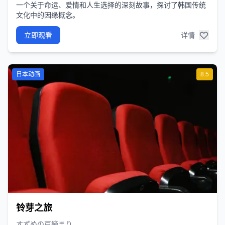
一个关于命运、爱情和人生选择的深刻故事，探讨了韩国传统
文化中的因缘概念。
立即观看
详情
日本动画
8.5
铃芽之旅
すずめの戸締まり