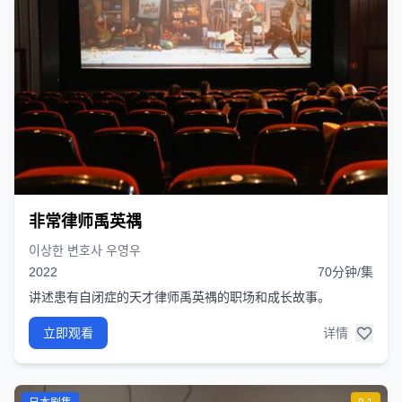
非常律师禹英禑
이상한 변호사 우영우
2022
70分钟/集
讲述患有自闭症的天才律师禹英禑的职场和成长故事。
立即观看
详情