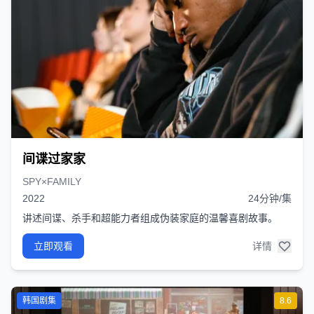
间谍过家家
SPY×FAMILY
2022
24分钟/集
讲述间谍、杀手和超能力者组成伪装家庭的温馨喜剧故事。
立即观看
详情
韩国剧集
8.6